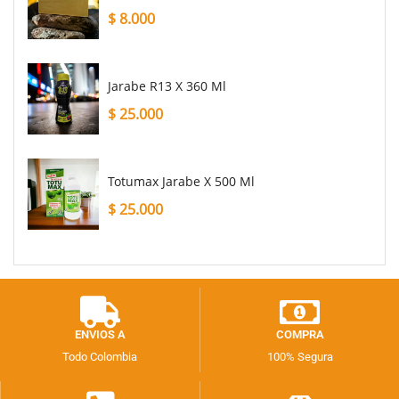
$
8.000
Jarabe R13 X 360 Ml
$
25.000
Totumax Jarabe X 500 Ml
$
25.000
ENVIOS A
COMPRA
Todo Colombia
100% Segura