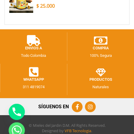
$
25.000
ENVIOS A
COMPRA
Todo Colombia
100% Segura
WHATSAPP
PRODUCTOS
311 4819074
Naturales
SÍGUENOS EN
© Mieles del Jardin D.M. All Rights Reserved.
Designed by
VFB Tecnologia
.
chaty