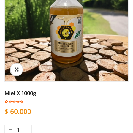
Miel X 1000g
$
60.000