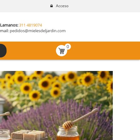
Acceso
LLamanos:
311 4819074
mail:
pedidos@mielesdeljardin.com
0