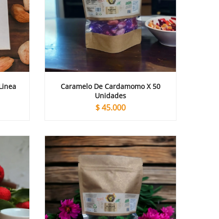
Linea
Caramelo De Cardamomo X 50
s
Unidades
$
45.000