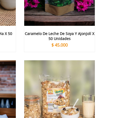
ia X 50
Caramelo De Leche De Soya Y Ajonjolí X
50 Unidades
$
45.000