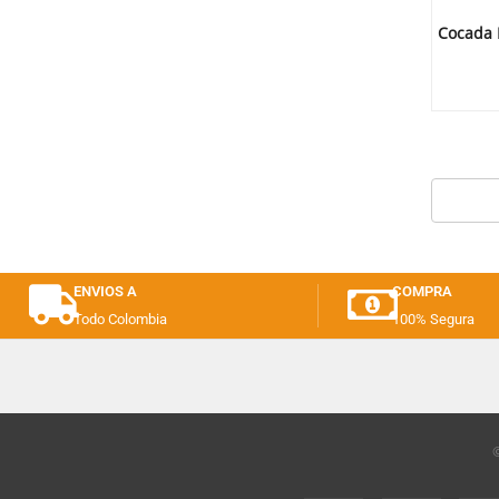
Cocada 
ENVIOS A
COMPRA
Todo Colombia
100% Segura
©