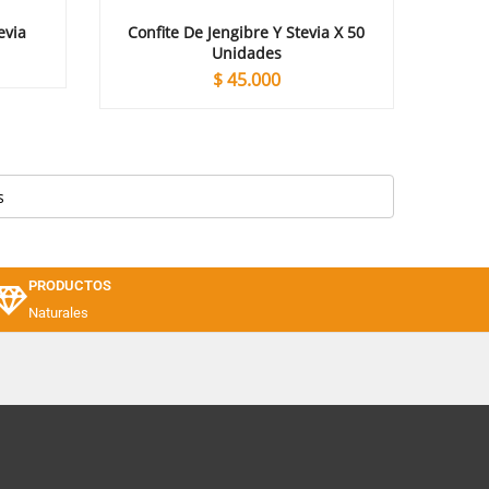
evia
Confite De Jengibre Y Stevia X 50
Unidades
$
45.000
PRODUCTOS
Naturales