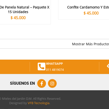
De Panela Natural – Paquete X
Confite Cardamomo Y Est
15 Unidades
$
45.000
$
45.000
WHATSAPP
311 4819074
SÍGUENOS EN
 Mieles del Jardin D.M. All Rights Reserved.
Designed by
VFB Tecnologia
.