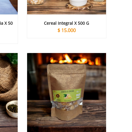
ia X 50
Cereal Integral X 500 G
$
15.000