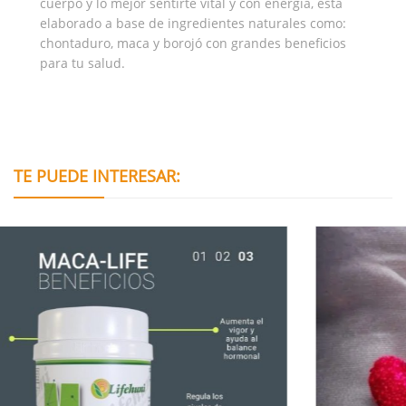
cuerpo y lo mejor sentirte vital y con energía, está
elaborado a base de ingredientes naturales como:
chontaduro, maca y borojó con grandes beneficios
para tu salud.
TE PUEDE INTERESAR: