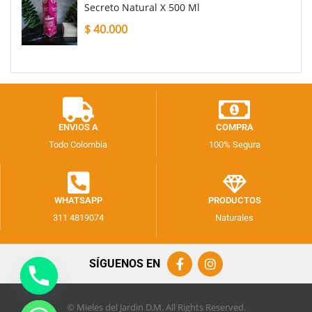
Secreto Natural X 500 Ml
$
40.000
ENVIOS A
COMPRA
Todo Colombia
100% Segura
WHATSAPP
PRODUCTOS
311 4819074
Naturales
SÍGUENOS EN
© Mieles del Jardin D.M. All Rights Reserved.