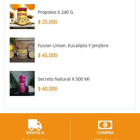
Propoleo X 240 G
$
25.000
Fusion Limon, Eucalipto Y Jenjibre
$
45.000
Secreto Natural X 500 Ml
$
40.000
ENVIOS A
COMPRA