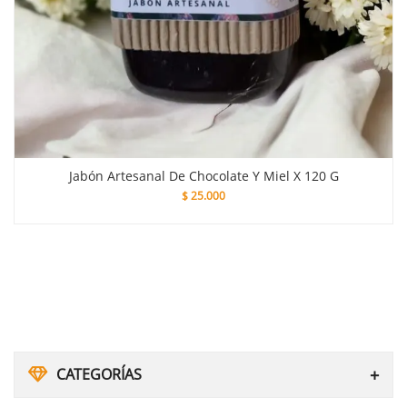
late Y Miel X 120 G
Jabón Artesanal De Co
0
$
25.00
CATEGORÍAS