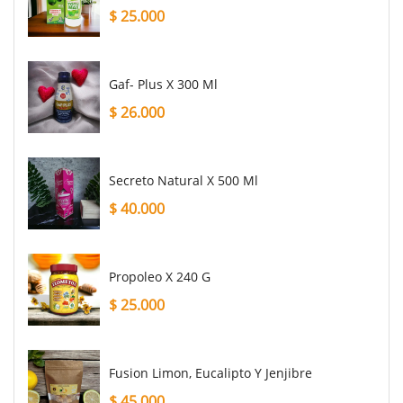
$
25.000
Gaf- Plus X 300 Ml
$
26.000
Secreto Natural X 500 Ml
$
40.000
Propoleo X 240 G
$
25.000
Fusion Limon, Eucalipto Y Jenjibre
$
45.000