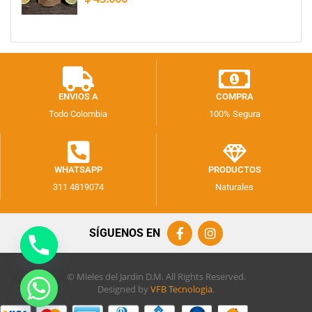
ENVIOS A
COMPRA
Todo Colombia
100% Segura
WHATSAPP
PRODUCTOS
311 4819074
Naturales
SÍGUENOS EN
© Mieles del Jardin D.M. All Rights Reserved.
Designed by
VFB Tecnologia
.
chaty
Hide