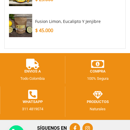
Fusion Limon, Eucalipto Y Jenjibre
$
45.000
ENVIOS A
COMPRA
Todo Colombia
100% Segura
WHATSAPP
PRODUCTOS
311 4819074
Naturales
SÍGUENOS EN