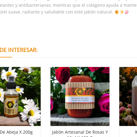
atantes y antibacterianas, mientras que el colágeno ayuda a mantene
piel suave, radiante y saludable con este jabón natural.
DE INTERESAR:
X 200g
Jabón Artesanal De Rosas Y
Miel X 5 Ki