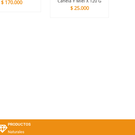
Canela Y Miel X 120 G
G
0
$
25.000
$
8.50
PRODUCTOS
Naturales