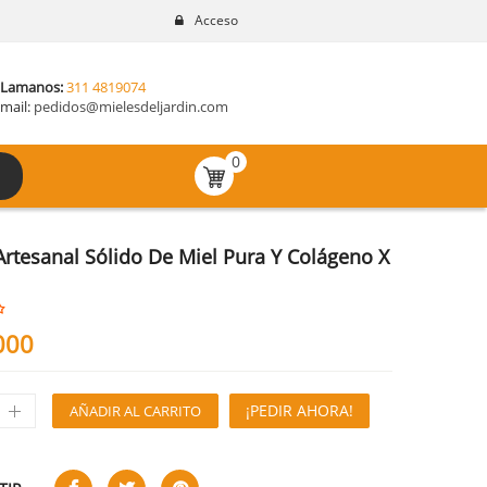
Acceso
LLamanos:
311 4819074
mail:
pedidos@mielesdeljardin.com
0
Artesanal Sólido De Miel Pura Y Colágeno X
000
¡PEDIR AHORA!
AÑADIR AL CARRITO