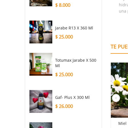
$
8.000
hidr
una 
Jarabe R13 X 360 Ml
$
25.000
TE PUE
Totumax Jarabe X 500
Ml
$
25.000
Gaf- Plus X 300 Ml
$
26.000
ólido De
Vela De Cera De Abeja X 30
Miel De Abeja 