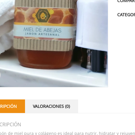
COMPAR
CATEGOR
RIPCIÓN
VALORACIONES (0)
CRIPCIÓN
abón de miel pura y colágeno es ideal para nutrir, hidratar y rejuve