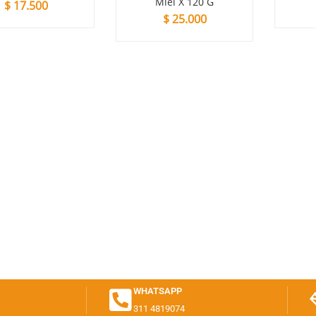
Miel X 120 G
0
$
170.00
$
25.000
WHATSAPP
311 4819074