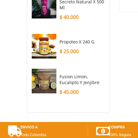
 120 G
G
Secreto Natural X 500
$
17.50
Ml
$
8.500
$
40.000
Propoleo X 240 G
$
25.000
Fusion Limon,
Eucalipto Y Jenjibre
$
45.000
ENVIOS A
COMPRA
Todo Colombia
100% Segura