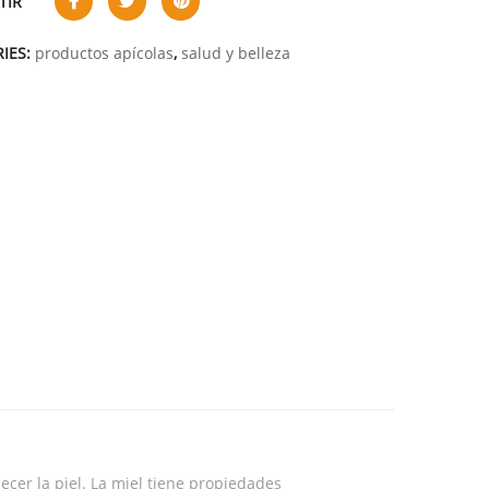
TIR
IES:
productos apícolas
,
salud y belleza
necer la piel. La miel tiene propiedades