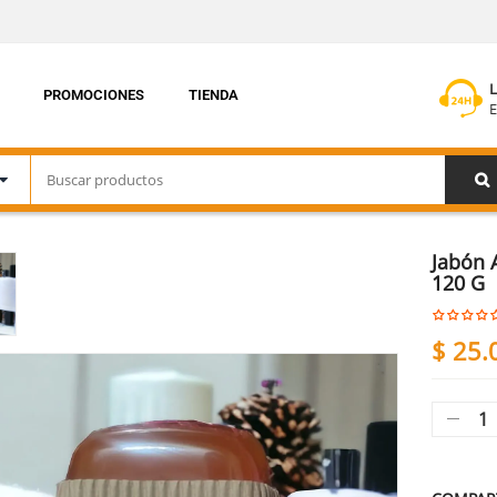
PROMOCIONES
TIENDA
E
Jabón 
120 G
$
25.