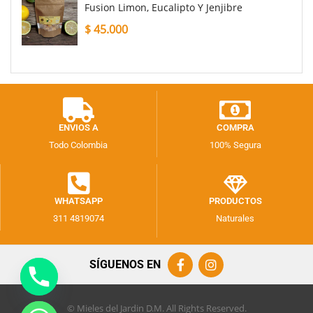
Fusion Limon, Eucalipto Y Jenjibre
$
45.000
ENVIOS A
COMPRA
Todo Colombia
100% Segura
WHATSAPP
PRODUCTOS
311 4819074
Naturales
SÍGUENOS EN
© Mieles del Jardin D.M. All Rights Reserved.