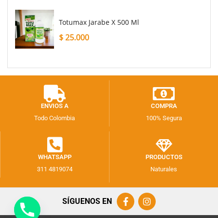
Totumax Jarabe X 500 Ml
$
25.000
ENVIOS A
COMPRA
Todo Colombia
100% Segura
WHATSAPP
PRODUCTOS
311 4819074
Naturales
SÍGUENOS EN