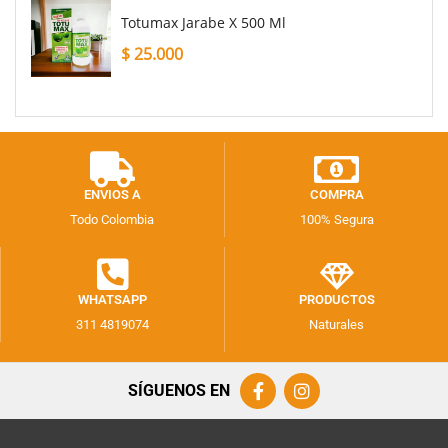
Totumax Jarabe X 500 Ml
$
25.000
ENVIOS A
COMPRA
Todo Colombia
100% Segura
WHATSAPP
PRODUCTOS
311 4819074
Naturales
SÍGUENOS EN