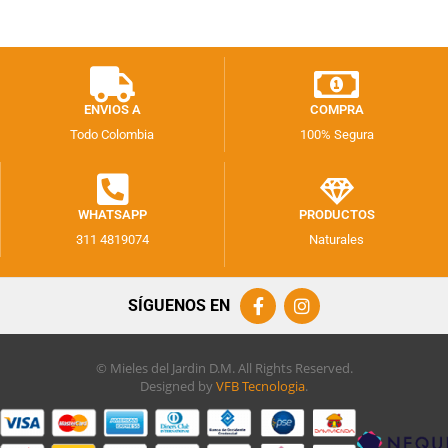
ENVIOS A
COMPRA
Todo Colombia
100% Segura
WHATSAPP
PRODUCTOS
311 4819074
Naturales
SÍGUENOS EN
© Mieles del Jardin D.M. All Rights Reserved.
Designed by
VFB Tecnologia
.